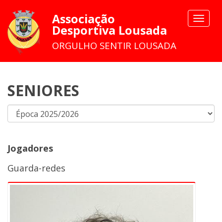
Associação
Toggle
Desportiva Lousada
navigat
ORGULHO SENTIR LOUSADA
SENIORES
Jogadores
Guarda-redes