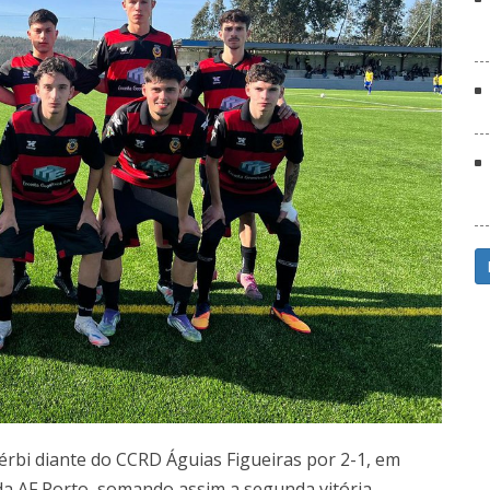
rbi diante do CCRD Águias Figueiras por 2-1, em
o da AF Porto, somando assim a segunda vitória