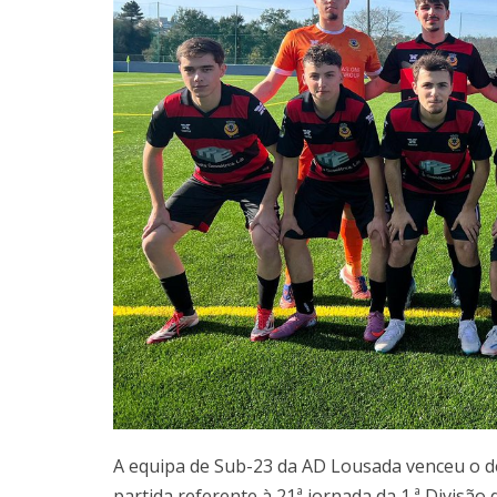
A equipa de Sub-23 da AD Lousada venceu o dé
partida referente à 21ª jornada da 1.ª Divisã