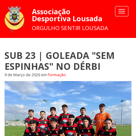
Associação
Toggle
Desportiva Lousada
navigat
ORGULHO SENTIR LOUSADA
SUB 23 | GOLEADA "SEM
ESPINHAS" NO DÉRBI
9 de Março de 2026
em
Formação