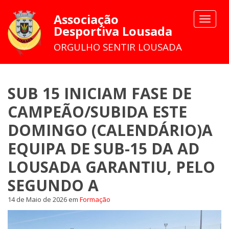
Associação
Toggle
Desportiva Lousada
navigat
ORGULHO SENTIR LOUSADA
SUB 15 INICIAM FASE DE
CAMPEÃO/SUBIDA ESTE
DOMINGO (CALENDÁRIO)A
EQUIPA DE SUB-15 DA AD
LOUSADA GARANTIU, PELO
SEGUNDO A
14 de Maio de 2026
em
Formação