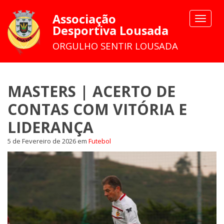
Associação
Toggle
Desportiva Lousada
navigat
ORGULHO SENTIR LOUSADA
MASTERS | ACERTO DE
CONTAS COM VITÓRIA E
LIDERANÇA
5 de Fevereiro de 2026
em
Futebol