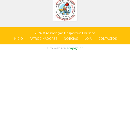
2026 © Associação Desportiva Lousada
INÍCIO
PATROCINADORES
NOTICIAS
LOJA
CONTACTOS
Um website
emjogo.pt