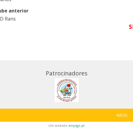
ube anterior
D Rans
S
Patrocinadores
INÍCIO
Um website
emjogo.pt