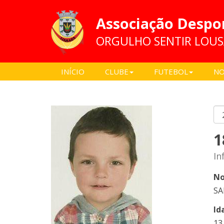
Associação Despo
ORGULHO SENTIR LOU
INÍCIO
CLUBE
FUTEBOL
NO
1
In
No
SA
Id
13