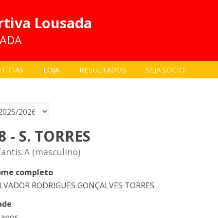
rtiva Lousada
SADA
TÍCIAS
LOJA
RESULTADOS
SEJA SÓCIO
8 - S. TORRES
fantis A (masculino)
me completo
LVADOR RODRIGUES GONÇALVES TORRES
ade
 anos