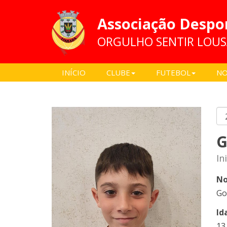
Associação Despo
ORGULHO SENTIR LOU
INÍCIO
CLUBE
FUTEBOL
NO
G
In
No
Go
Id
13