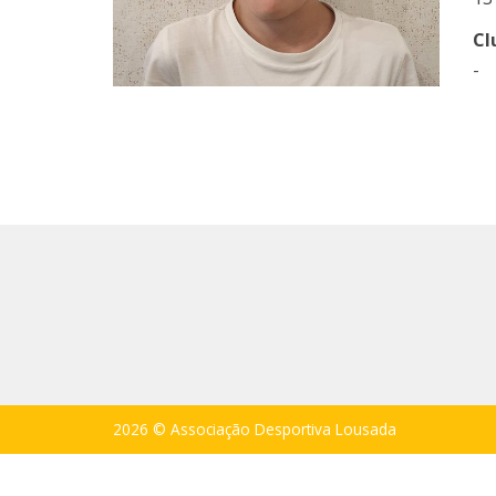
Cl
-
2026 © Associação Desportiva Lousada