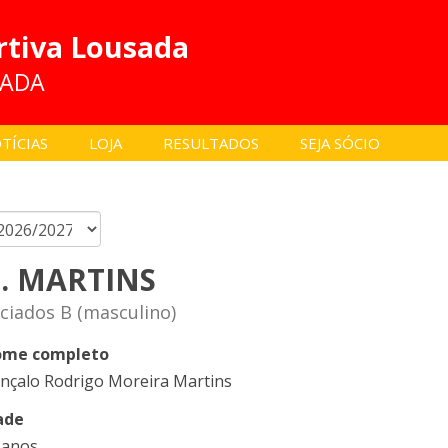
rtiva Lousada
SADA
TÍCIAS
LOJA
RESULTADOS
SEJA SÓCIO
. MARTINS
iciados B (masculino)
me completo
nçalo Rodrigo Moreira Martins
ade
 anos