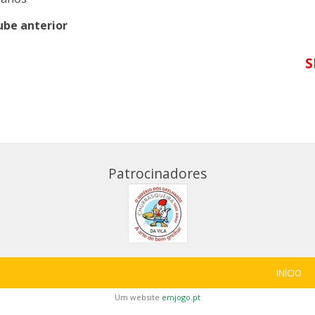
ube anterior
S
Patrocinadores
INÍCIO
Um website
emjogo.pt