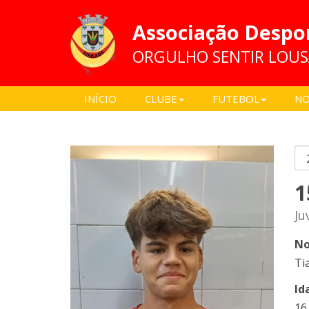
Associação Despo
ORGULHO SENTIR LOU
INÍCIO
CLUBE
FUTEBOL
NO
1
Ju
No
Ti
Id
16