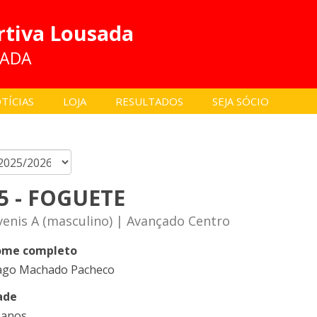
rtiva Lousada
SADA
TÍCIAS
LOJA
RESULTADOS
SEJA SÓCIO
5 - FOGUETE
venis A (masculino) | Avançado Centro
me completo
ago Machado Pacheco
ade
 anos