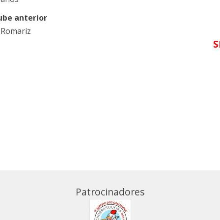
ube anterior
 Romariz
S
Patrocinadores