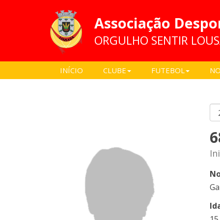
Associação Despo
ORGULHO SENTIR LOU
INÍCIO
CLUBE
FUTEBOL
NO
6
In
No
Ga
Id
15