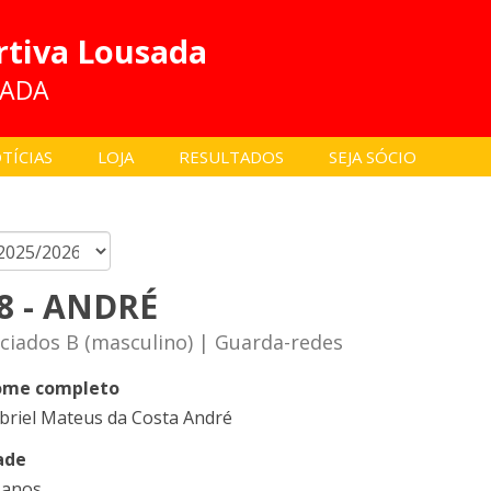
rtiva Lousada
SADA
TÍCIAS
LOJA
RESULTADOS
SEJA SÓCIO
8 - ANDRÉ
iciados B (masculino) | Guarda-redes
me completo
briel Mateus da Costa André
ade
 anos