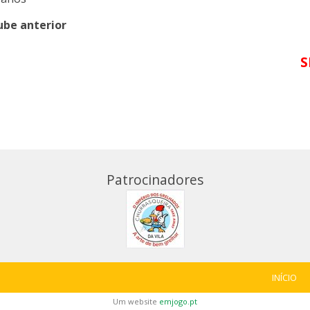
ube anterior
S
Patrocinadores
INÍCIO
Um website
emjogo.pt