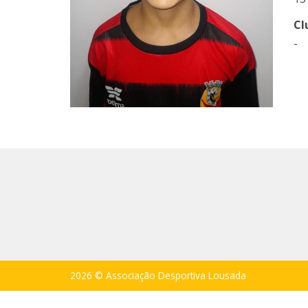
Cl
-
2026 © Associação Desportiva Lousada