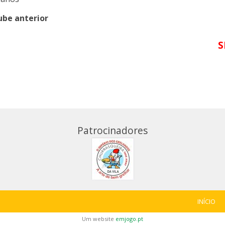
ube anterior
S
Patrocinadores
INÍCIO
Um website
emjogo.pt