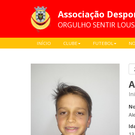
Associação Despo
ORGULHO SENTIR LOU
INÍCIO
CLUBE
FUTEBOL
NO
A
In
No
Al
Id
13