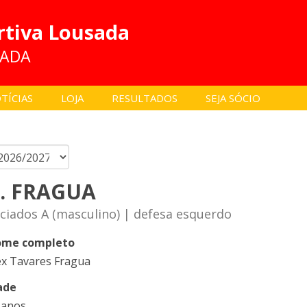
rtiva Lousada
SADA
TÍCIAS
LOJA
RESULTADOS
SEJA SÓCIO
. FRAGUA
iciados A (masculino) | defesa esquerdo
me completo
ex Tavares Fragua
ade
 anos